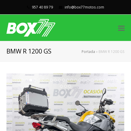
957 40 89 79
info@box77motos.com
BMW R 1200 GS
Portada
»
BMW R 1200 GS