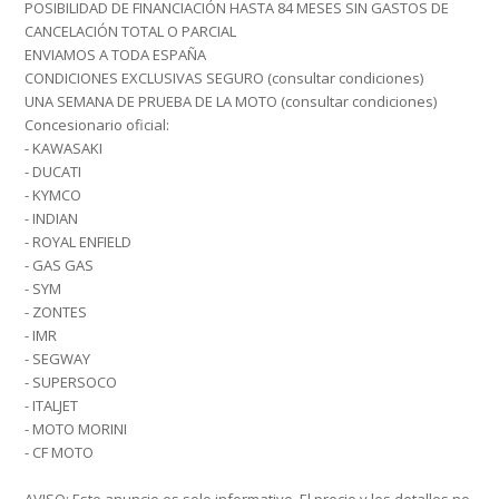
POSIBILIDAD DE FINANCIACIÓN HASTA 84 MESES SIN GASTOS DE
CANCELACIÓN TOTAL O PARCIAL
ENVIAMOS A TODA ESPAÑA
CONDICIONES EXCLUSIVAS SEGURO (consultar condiciones)
UNA SEMANA DE PRUEBA DE LA MOTO (consultar condiciones)
Concesionario oficial:
- KAWASAKI
- DUCATI
- KYMCO
- INDIAN
- ROYAL ENFIELD
- GAS GAS
- SYM
- ZONTES
- IMR
- SEGWAY
- SUPERSOCO
- ITALJET
- MOTO MORINI
- CF MOTO
AVISO: Este anuncio es solo informativo. El precio y los detalles no