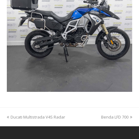
previous
Ducati Multistrada V4S Radar
Benda LFD 700
next
post:
post: