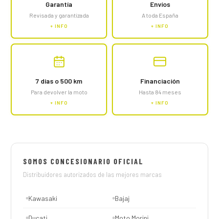
Garantía
Envíos
Revisada y garantizada
A toda España
+ INFO
+ INFO
7 días o 500 km
Financiación
Para devolver la moto
Hasta 84 meses
+ INFO
+ INFO
SOMOS CONCESIONARIO OFICIAL
Distribuidores autorizados de las mejores marcas
Kawasaki
Bajaj
Ducati
Moto Morini