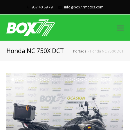
957 40 89 79
info@box77motos.com
Honda NC 750X DCT
Portada
»
Honda NC 750X DCT