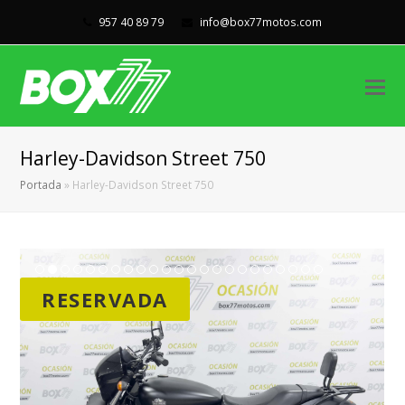
957 40 89 79
info@box77motos.com
Harley-Davidson Street 750
Portada
»
Harley-Davidson Street 750
RESERVADA