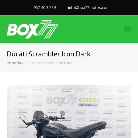
957 40 89 79
info@box77motos.com
Ducati Scrambler Icon Dark
Portada
»
Ducati Scrambler Icon Dark