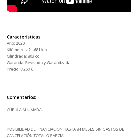
Características:
Año:
2020
Kilómetros:
21.681 km
Cilindrada:
803 cc
Garantía:
Revisada y Garantizada
Precio:
8.260 €
Comentarios:
CÚPULA AHUMADA
___
POSIBILIDAD DE FINANCIACIÓN HASTA 84 MESES SIN GASTOS DE
CANCELACIÓN TOTAL O PARCIAL