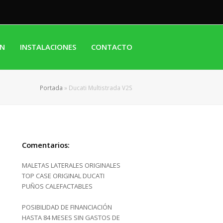
ÓN
INSTALACIONES
CONTACTO
Portada
»
Ducati Multistrada V2S
Comentarios:
MALETAS LATERALES ORIGINALES
TOP CASE ORIGINAL DUCATI
PUÑOS CALEFACTABLES
POSIBILIDAD DE FINANCIACIÓN
HASTA 84 MESES SIN GASTOS DE