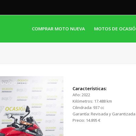
COMPRAR MOTO NUEVA
MOTOS DE OCASI
Características:
Año:
2022
Kilómetros:
17.488 km
Cilindrada:
937 cc
Garantía:
Revisada y Garantizada
Precio:
14.895 €