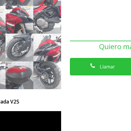
Quiero má
Llamar
rada V2S