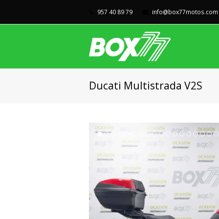
957 40 89 79
info@box77motos.com
Ducati Multistrada V2S